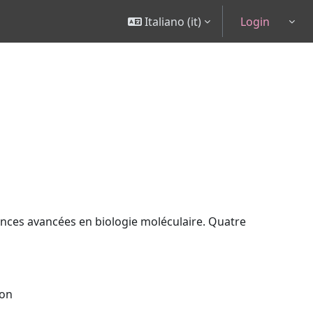
Italiano ‎(it)‎
Login
Togg
ances avancées en biologie moléculaire. Quatre
ion