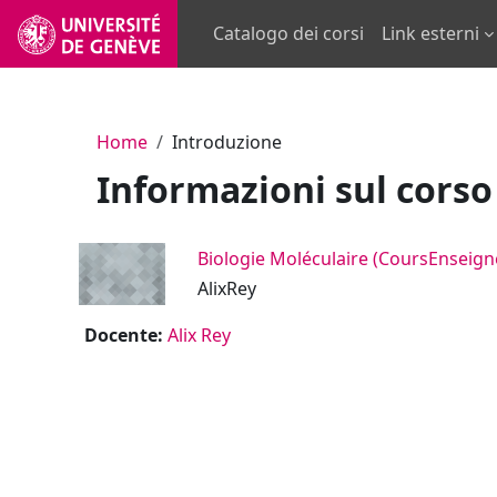
Vai al contenuto principale
Catalogo dei corsi
Link esterni
Home
Introduzione
Informazioni sul corso
Biologie Moléculaire (CoursEnseig
AlixRey
Docente:
Alix Rey