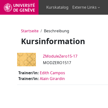
Zum Hauptinhalt
Kurskatalog
Externe Links
Startseite
Beschreibung
Kursinformation
ZModuleZero15-17
MODZERO1517
Trainer/in:
Edith Campos
Trainer/in:
Alain Girardin