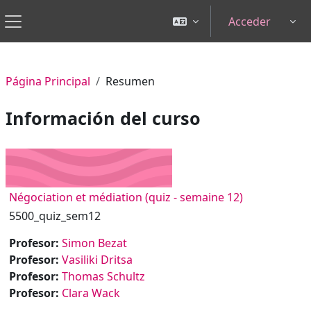
Salta al contenido principal
Acceder
Tog
Panel lateral
Página Principal
Resumen
Información del curso
Négociation et médiation (quiz - semaine 12)
5500_quiz_sem12
Profesor:
Simon Bezat
Profesor:
Vasiliki Dritsa
Profesor:
Thomas Schultz
Profesor:
Clara Wack