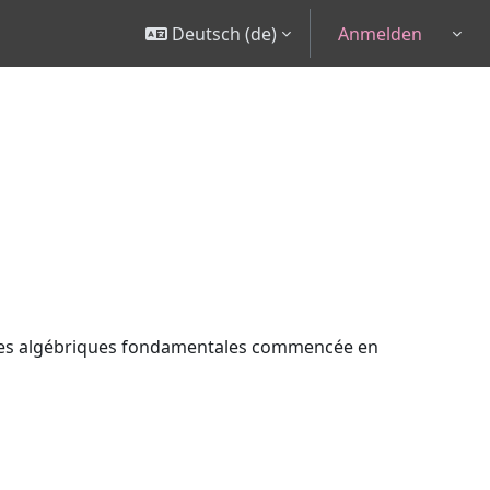
Deutsch ‎(de)‎
Anmelden
Togg
tures algébriques fondamentales commencée en