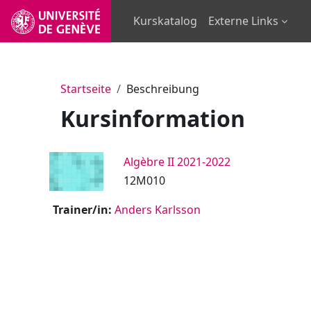
Zum Hauptinhalt
Kurskatalog
Externe Links
Startseite
Beschreibung
Kursinformation
Algèbre II 2021-2022
12M010
Trainer/in:
Anders Karlsson