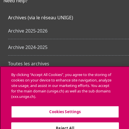
Need help?
Archives (via le réseau UNIGE)
Archive 2025-2026
Archive 2024-2025
Toutes les archives
By clicking “Accept All Cookies”, you agree to the storing of
cookies on your device to enhance site navigation, analyze
Ottieni l'app mobile
site usage, and assist in our marketing efforts. You accept
for the main domain (unige.ch) as well as the sub domains
(xxx.unige.ch).
Cookies Settings
Reject All