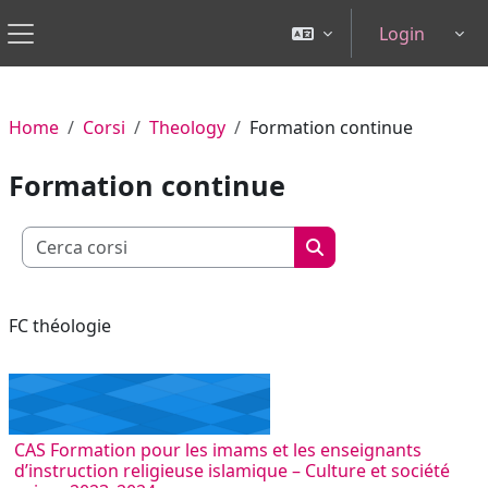
Vai al contenuto principale
Login
Tog
Pannello laterale
Home
Corsi
Theology
Formation continue
Formation continue
Cerca corsi
Cerca corsi
FC théologie
CAS Formation pour les imams et les enseignants
d’instruction religieuse islamique – Culture et société